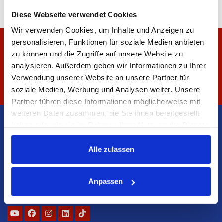
Diese Webseite verwendet Cookies
Wir verwenden Cookies, um Inhalte und Anzeigen zu
personalisieren, Funktionen für soziale Medien anbieten
Wir suchen Mitarbeiter. Prüfen Sie, ob wir
zu können und die Zugriffe auf unsere Website zu
ein Angebot für Sie haben.
analysieren. Außerdem geben wir Informationen zu Ihrer
Verwendung unserer Website an unsere Partner für
AKTUELLE STELLEN
soziale Medien, Werbung und Analysen weiter. Unsere
Partner führen diese Informationen möglicherweise mit
weiteren Daten zusammen, die Sie ihnen bereitgestellt
haben oder die sie im Rahmen Ihrer Nutzung der Dienste
gesammelt haben.
Alle zulassen
Anpassen
BLYSS transporttechnik GmbH
Sonnenbergstrasse 5 a, 38723 Seesen