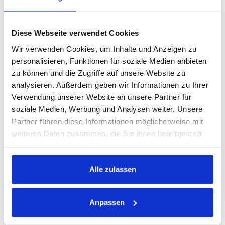
KUNDE
Diese Webseite verwendet Cookies
Vor- und Nachname / Firmenname:
*
Wir verwenden Cookies, um Inhalte und Anzeigen zu
personalisieren, Funktionen für soziale Medien anbieten
zu können und die Zugriffe auf unsere Website zu
analysieren. Außerdem geben wir Informationen zu Ihrer
Straße:
*
Verwendung unserer Website an unsere Partner für
soziale Medien, Werbung und Analysen weiter. Unsere
Partner führen diese Informationen möglicherweise mit
PLZ und Ort:
*
weiteren Daten zusammen, die Sie ihnen bereitgestellt
haben oder die sie im Rahmen Ihrer Nutzung der Dienste
gesammelt haben.
Telefon-Nr.:
*
Alle zulassen
E-Mail-Adresse:
*
Anpassen