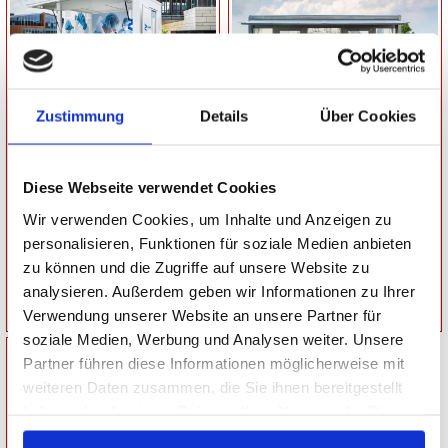
EVENTANHÄNGER
EVENTANHÄNGER
Zustimmung
Details
Über Cookies
Gesamtgewicht: 1800 kg
Gesamtgewicht: 2700 kg
Nutzlast: 0 kg
Nutzlast: 1860 kg
Ladefläche:
Ladefläche:
L: 350 cm, B: 200 cm, H: 230 cm
L: 660 cm, B: 230 cm, H: 270 cm
Diese Webseite verwendet Cookies
Wir verwenden Cookies, um Inhalte und Anzeigen zu
personalisieren, Funktionen für soziale Medien anbieten
zu können und die Zugriffe auf unsere Website zu
Netto:
31.402,52 €
Netto:
41.923,53 €
analysieren. Außerdem geben wir Informationen zu Ihrer
Brutto: 37.369,00 €
Brutto: 49.889,00 €
Verwendung unserer Website an unsere Partner für
soziale Medien, Werbung und Analysen weiter. Unsere
Partner führen diese Informationen möglicherweise mit
weiteren Daten zusammen, die Sie ihnen bereitgestellt
haben oder die sie im Rahmen Ihrer Nutzung der Dienste
gesammelt haben.