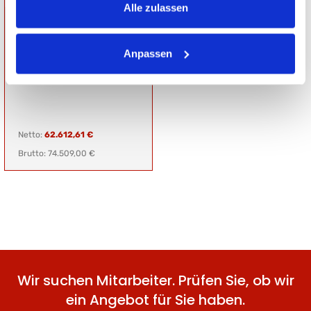
Alle zulassen
PRÄSENTATIONSANHÄNG
ER
HOCHLADER
Gesamtgewicht: 3500 kg
Anpassen
Nutzlast: 0 kg
Ladefläche:
L: 650 cm, B: 242 cm, H: 240 cm
Netto:
62.612,61 €
Brutto: 74.509,00 €
Wir suchen Mitarbeiter. Prüfen Sie, ob wir
ein Angebot für Sie haben.