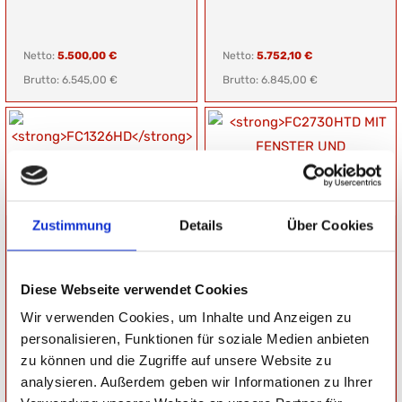
Netto:
5.500,00 €
Netto:
5.752,10 €
Brutto: 6.545,00 €
Brutto: 6.845,00 €
Zustimmung
Details
Über Cookies
FC1326HD
FC2730HTD MIT FENSTER
KOFFERANHÄNGER MIT 3
UND SEITENTÜR
KLAPPEN
KOFFERANHÄNGER
HOCHLADER
Gesamtgewicht: 1300 kg
Gesamtgewicht: 2700 kg
Diese Webseite verwendet Cookies
Nutzlast: 745 kg
Nutzlast: 1830 kg
Ladefläche:
Ladefläche:
Wir verwenden Cookies, um Inhalte und Anzeigen zu
L: 260 cm, B: 160 cm, H: 180 cm
L: 300 cm, B: 180 cm, H: 180 cm
personalisieren, Funktionen für soziale Medien anbieten
zu können und die Zugriffe auf unsere Website zu
analysieren. Außerdem geben wir Informationen zu Ihrer
Netto:
5.941,18 €
Netto:
6.121,85 €