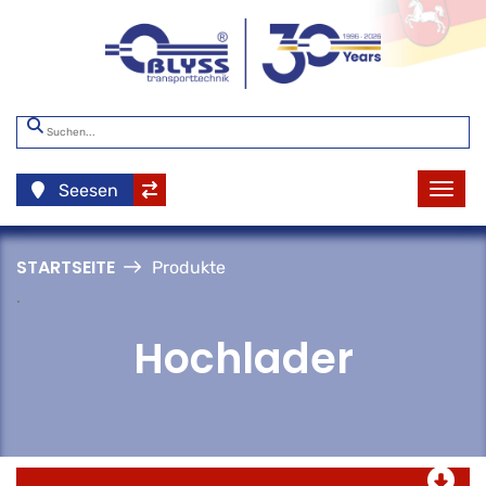
Seesen
STARTSEITE
Produkte
.
Hochlader