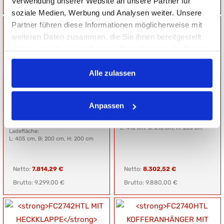
Verwendung unserer Website an unsere Partner für
Brutto: 7.070,00 €
Brutto: 7.285,00 €
soziale Medien, Werbung und Analysen weiter. Unsere
Partner führen diese Informationen möglicherweise mit
weiteren Daten zusammen, die Sie ihnen bereitgestellt
haben oder die sie im Rahmen Ihrer Nutzung der Dienste
gesammelt haben.
Alle zulassen
FCS2740/200HTL
FC2742HTL
Kofferanhänger
KOFFERANHÄNGER
Hochlader
Anpassen
Gesamtgewicht: 2700 kg
Nutzlast: 1700 kg
Gesamtgewicht: 2700 kg
Ladefläche:
Nutzlast: 0 kg
L: 415 cm, B: 215 cm, H: 205 cm
Ladefläche:
L: 405 cm, B: 200 cm, H: 200 cm
Netto:
7.814,29 €
Netto:
8.302,52 €
Brutto: 9.299,00 €
Brutto: 9.880,00 €