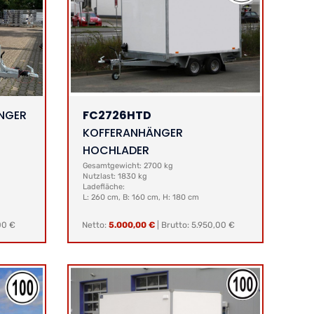
NGER
FC2726HTD
KOFFERANHÄNGER
HOCHLADER
Gesamtgewicht: 2700 kg
Nutzlast: 1830 kg
Ladefläche:
L: 260 cm, B: 160 cm, H: 180 cm
00 €
Netto:
5.000,00 €
|
Brutto: 5.950,00 €