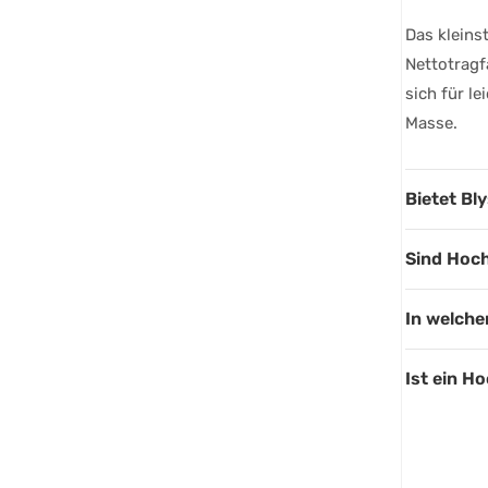
Das kleins
Nettotragf
sich für l
Masse.
Bietet Bl
Sind Hoch
In welche
Ist ein H