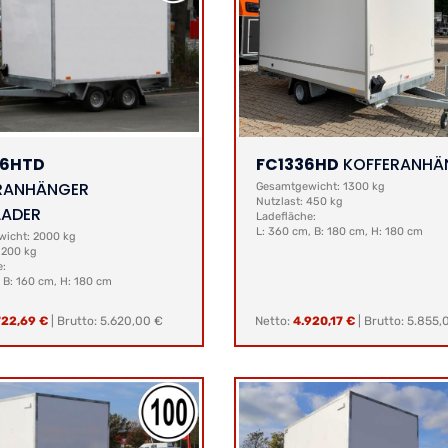
26HTD
FC1336HD
KOFFERANHÄ
RANHÄNGER
Gesamtgewicht: 1300 kg
Nutzlast: 450 kg
ADER
Ladefläche:
L: 360 cm, B: 180 cm, H: 180 cm
icht: 2000 kg
1200 kg
e:
 B: 160 cm, H: 180 cm
722,69 €
|
Brutto: 5.620,00 €
Netto:
4.920,17 €
|
Brutto: 5.855,