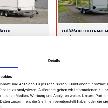
36HTD
FC1326HD
KOFFERANHÄ
RANHÄNGER
MIT 3 KLAPPEN
icht: 2700 kg
Gesamtgewicht: 1300 kg
1750 kg
Nutzlast: 745 kg
e:
Ladefläche:
 B: 178 cm, H: 180 cm
L: 260 cm, B: 160 cm, H: 180 cm
Details
752,10 €
|
Brutto: 6.845,00 €
Netto:
5.941,18 €
|
Brutto: 7.070,
Cookies
nhalte und Anzeigen zu personalisieren, Funktionen für soziale
Website zu analysieren. Außerdem geben wir Informationen zu I
r soziale Medien, Werbung und Analysen weiter. Unsere Partner
 Daten zusammen, die Sie ihnen bereitgestellt haben oder die s
n.