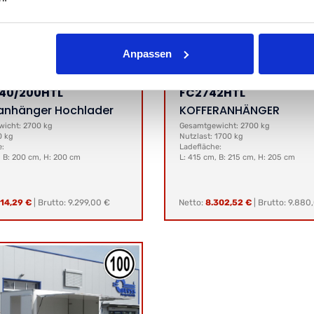
Anpassen
40/200HTL
FC2742HTL
anhänger Hochlader
KOFFERANHÄNGER
icht: 2700 kg
Gesamtgewicht: 2700 kg
0 kg
Nutzlast: 1700 kg
e:
Ladefläche:
, B: 200 cm, H: 200 cm
L: 415 cm, B: 215 cm, H: 205 cm
814,29 €
|
Brutto: 9.299,00 €
Netto:
8.302,52 €
|
Brutto: 9.880