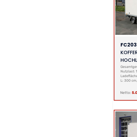
FC20
KOFFE
HOCHL
Gesamtgew
Nutzlast: 
Ladefläch
L: 300 cm,
Netto:
5.