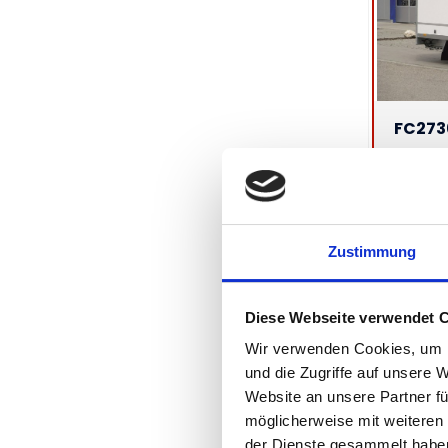
FC27
KOFFE
Gesamtgew
Nutzlast: 
Ladefläch
L: 360 cm,
Zustimmung
Netto:
5.
Diese Webseite verwendet 
Wir verwenden Cookies, um I
und die Zugriffe auf unsere 
Website an unsere Partner fü
möglicherweise mit weiteren
der Dienste gesammelt habe