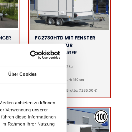
NGER
FC2730HTD MIT FENSTER
UND SEITENTÜR
KOFFERANHÄNGER
HOCHLADER
Gesamtgewicht: 2700 kg
Nutzlast: 1830 kg
Über Cookies
Ladefläche:
L: 300 cm, B: 180 cm, H: 180 cm
00 €
Netto:
6.121,85 €
|
Brutto: 7.285,00 €
 Medien anbieten zu können
hrer Verwendung unserer
 führen diese Informationen
ie im Rahmen Ihrer Nutzung