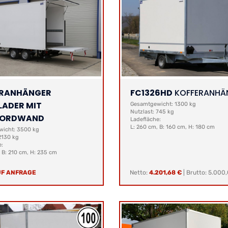
ERANHÄNGER
FC1326HD
KOFFERANHÄ
ADER MIT
Gesamtgewicht: 1300 kg
Nutzlast: 745 kg
BORDWAND
Ladefläche:
L: 260 cm, B: 160 cm, H: 180 cm
icht: 3500 kg
2130 kg
e:
 B: 210 cm, H: 235 cm
UF ANFRAGE
Netto:
4.201,68 €
|
Brutto: 5.000