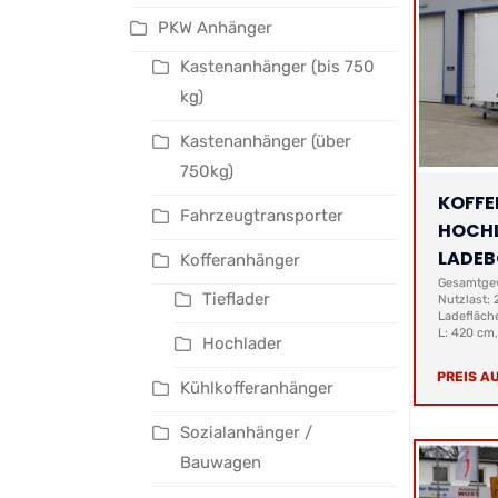
PKW Anhänger
Kastenanhänger (bis 750
kg)
Kastenanhänger (über
750kg)
KOFF
Fahrzeugtransporter
HOCHL
LADE
Kofferanhänger
Gesamtgew
Tieflader
Nutzlast: 
Ladefläch
L: 420 cm,
Hochlader
PREIS A
Kühlkofferanhänger
Sozialanhänger /
Bauwagen