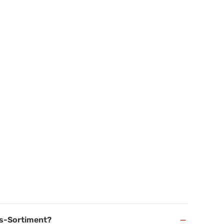
−
ss-Sortiment?