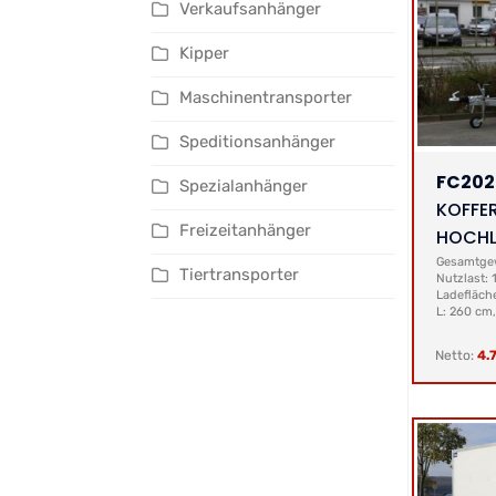
Verkaufsanhänger
Kipper
Maschinentransporter
Speditionsanhänger
FC20
Spezialanhänger
KOFFE
Freizeitanhänger
HOCHL
Gesamtgew
Tiertransporter
Nutzlast: 
Ladefläch
L: 260 cm,
Netto:
4.