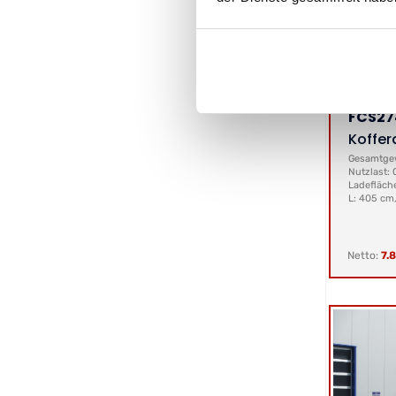
FCS27
Koffer
Gesamtgew
Nutzlast: 
Ladefläch
L: 405 cm
Netto:
7.