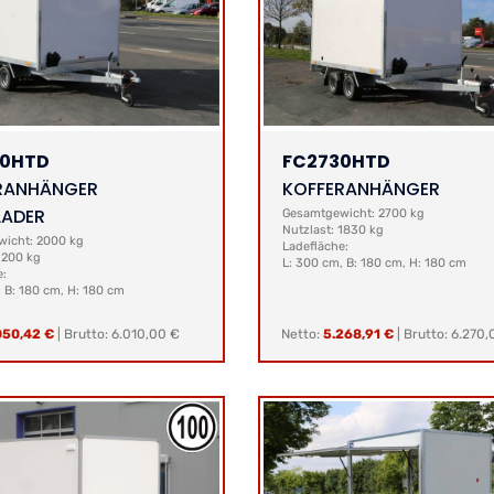
30HTD
FC2730HTD
RANHÄNGER
KOFFERANHÄNGER
ADER
Gesamtgewicht: 2700 kg
Nutzlast: 1830 kg
icht: 2000 kg
Ladefläche:
1200 kg
L: 300 cm, B: 180 cm, H: 180 cm
e:
 B: 180 cm, H: 180 cm
050,42 €
|
Brutto: 6.010,00 €
Netto:
5.268,91 €
|
Brutto: 6.270,