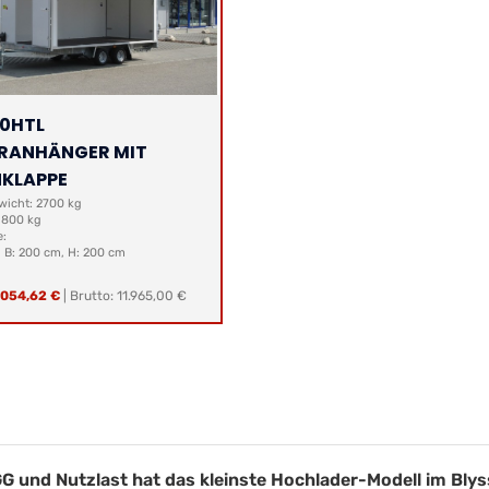
0HTL
RANHÄNGER MIT
NKLAPPE
icht: 2700 kg
 1800 kg
e:
, B: 200 cm, H: 200 cm
.054,62 €
|
Brutto: 11.965,00 €
G und Nutzlast hat das kleinste Hochlader-Modell im Bly