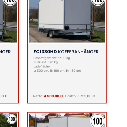
NGER
FC1330HD
KOFFERANHÄNGER
Gesamtgewicht: 1300 kg
Nutzlast: 570 kg
Ladefläche:
L: 300 cm, B: 180 cm, H: 180 cm
,00 €
Netto:
4.500,00 €
|
Brutto: 5.355,00 €