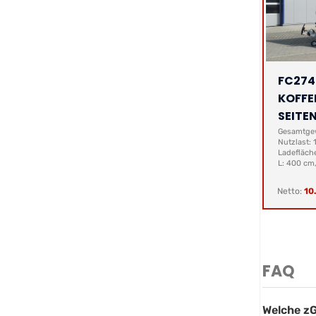
FC274
KOFFE
SEITE
Gesamtgew
Nutzlast:
Ladefläch
L: 400 cm
Netto:
10
FAQ
Welche zG