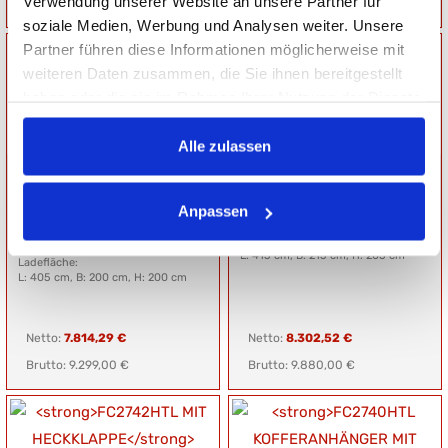
Verwendung unserer Website an unsere Partner für
Brutto: 7.070,00 €
Brutto: 7.285,00 €
soziale Medien, Werbung und Analysen weiter. Unsere
Partner führen diese Informationen möglicherweise mit
weiteren Daten zusammen, die Sie ihnen bereitgestellt
haben oder die sie im Rahmen Ihrer Nutzung der Dienste
gesammelt haben.
Alle zulassen
FCS2740/200HTL
FC2742HTL
Kofferanhänger
KOFFERANHÄNGER
Hochlader
Anpassen
Gesamtgewicht: 2700 kg
Nutzlast: 1700 kg
Gesamtgewicht: 2700 kg
Ladefläche:
Nutzlast: 0 kg
L: 415 cm, B: 215 cm, H: 205 cm
Ladefläche:
L: 405 cm, B: 200 cm, H: 200 cm
Netto:
7.814,29 €
Netto:
8.302,52 €
Brutto: 9.299,00 €
Brutto: 9.880,00 €