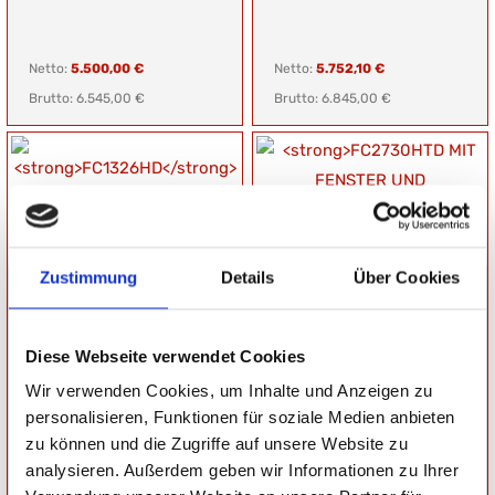
Netto:
5.500,00 €
Netto:
5.752,10 €
Brutto: 6.545,00 €
Brutto: 6.845,00 €
Zustimmung
Details
Über Cookies
FC1326HD
FC2730HTD MIT FENSTER
KOFFERANHÄNGER MIT 3
UND SEITENTÜR
KLAPPEN
KOFFERANHÄNGER
HOCHLADER
Gesamtgewicht: 1300 kg
Gesamtgewicht: 2700 kg
Diese Webseite verwendet Cookies
Nutzlast: 745 kg
Nutzlast: 1830 kg
Ladefläche:
Ladefläche:
Wir verwenden Cookies, um Inhalte und Anzeigen zu
L: 260 cm, B: 160 cm, H: 180 cm
L: 300 cm, B: 180 cm, H: 180 cm
personalisieren, Funktionen für soziale Medien anbieten
zu können und die Zugriffe auf unsere Website zu
analysieren. Außerdem geben wir Informationen zu Ihrer
Netto:
5.941,18 €
Netto:
6.121,85 €