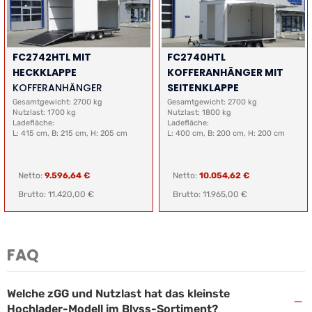
FC2742HTL MIT
FC2740HTL
HECKKLAPPE
KOFFERANHÄNGER MIT
KOFFERANHÄNGER
SEITENKLAPPE
Gesamtgewicht: 2700 kg
Gesamtgewicht: 2700 kg
Nutzlast: 1700 kg
Nutzlast: 1800 kg
Ladefläche:
Ladefläche:
L: 415 cm, B: 215 cm, H: 205 cm
L: 400 cm, B: 200 cm, H: 200 cm
Netto:
9.596,64 €
Netto:
10.054,62 €
Brutto: 11.420,00 €
Brutto: 11.965,00 €
FAQ
Welche zGG und Nutzlast hat das kleinste
−
Hochlader-Modell im Blyss-Sortiment?