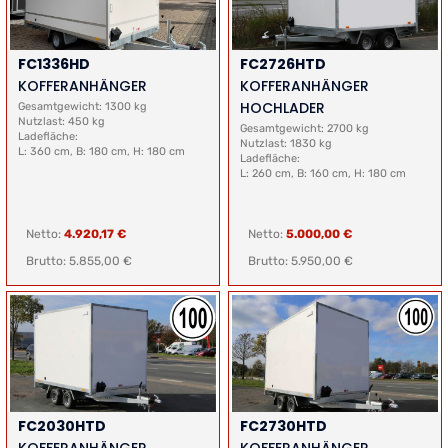
FC1336HD
FC2726HTD
KOFFERANHÄNGER
KOFFERANHÄNGER
HOCHLADER
Gesamtgewicht: 1300 kg
Nutzlast: 450 kg
Gesamtgewicht: 2700 kg
Ladefläche:
Nutzlast: 1830 kg
L: 360 cm, B: 180 cm, H: 180 cm
Ladefläche:
L: 260 cm, B: 160 cm, H: 180 cm
Netto:
4.920,17 €
Netto:
5.000,00 €
Brutto: 5.855,00 €
Brutto: 5.950,00 €
FC2030HTD
FC2730HTD