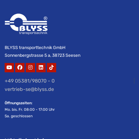
BLYSS transporttechnik GmbH
Sonnenbergstrasse 5 a, 38723 Seesen
+49 05381/98070 - 0
vertrieb-se@blyss.de
Öffnungszeiten:
Mo. bis. Fr. 08:00 - 17:00 Uhr
Sa. geschlossen