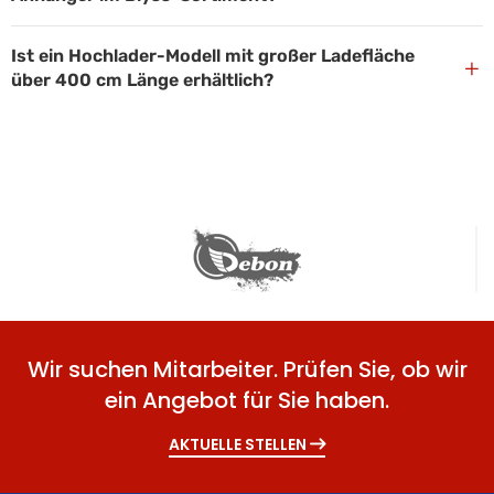
Ist ein Hochlader-Modell mit großer Ladefläche
+
über 400 cm Länge erhältlich?
Wir suchen Mitarbeiter. Prüfen Sie, ob wir
ein Angebot für Sie haben.
AKTUELLE STELLEN