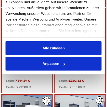
Brutto: 7.070,00 €
Brutto: 7.285,00 €
zu können und die Zugriffe auf unsere Website zu
analysieren. Außerdem geben wir Informationen zu Ihrer
Verwendung unserer Website an unsere Partner für
soziale Medien, Werbung und Analysen weiter. Unsere
Partner führen diese Informationen möglicherweise mit
weiteren Daten zusammen, die Sie ihnen bereitgestellt
haben oder die sie im Rahmen Ihrer Nutzung der Dienste
FCS2740/200HTL
FC2742HTL
gesammelt haben.
Kofferanhänger
KOFFERANHÄNGER
Alle zulassen
Hochlader
Gesamtgewicht: 2700 kg
Nutzlast: 1700 kg
Gesamtgewicht: 2700 kg
Ladefläche:
Nutzlast: 0 kg
L: 415 cm, B: 215 cm, H: 205 cm
Ladefläche:
Anpassen
L: 405 cm, B: 200 cm, H: 200 cm
Netto:
7.814,29 €
Netto:
8.302,52 €
Brutto: 9.299,00 €
Brutto: 9.880,00 €