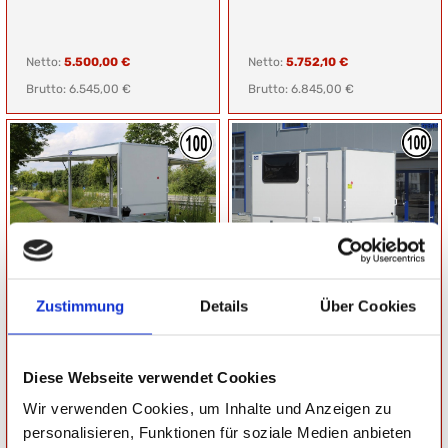
Netto:
5.500,00 €
Netto:
5.752,10 €
Brutto: 6.545,00 €
Brutto: 6.845,00 €
FC1326HD
FC2730HTD MIT FENSTER
KOFFERANHÄNGER MIT 3
UND SEITENTÜR
KLAPPEN
KOFFERANHÄNGER
Zustimmung
Details
Über Cookies
HOCHLADER
Gesamtgewicht: 1300 kg
Gesamtgewicht: 2700 kg
Nutzlast: 745 kg
Nutzlast: 1830 kg
Ladefläche:
Ladefläche:
L: 260 cm, B: 160 cm, H: 180 cm
L: 300 cm, B: 180 cm, H: 180 cm
Diese Webseite verwendet Cookies
Wir verwenden Cookies, um Inhalte und Anzeigen zu
Netto:
5.941,18 €
Netto:
6.121,85 €
personalisieren, Funktionen für soziale Medien anbieten