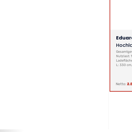
Eduar
Hochl
Gesamtgew
Nutzlast: 
Ladefläch
L: 330 cm,
Netto:
2.