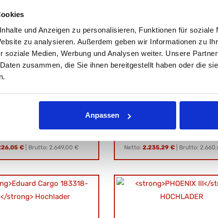
Cookies
nhalte und Anzeigen zu personalisieren, Funktionen für soziale
Website zu analysieren. Außerdem geben wir Informationen zu I
r soziale Medien, Werbung und Analysen weiter. Unsere Partner
 Daten zusammen, die Sie ihnen bereitgestellt haben oder die s
d Cargo 183116-63
PHOENIX I
HOCHLADER
n.
ader
Gesamtgewicht: 1350 kg
Nutzlast: 960 kg
icht: 1800 kg
Ladefläche:
 1466 kg
L: 310 cm, B: 160 cm, H: 40 cm
e:
Anpassen
 B: 160 cm, H: 30 cm
226,05 €
|
Brutto: 2.649,00 €
Netto:
2.235,29 €
|
Brutto: 2.660