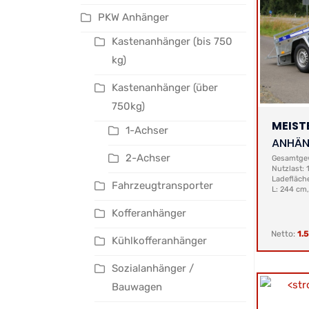
PKW Anhänger
Kastenanhänger (bis 750
kg)
Kastenanhänger (über
750kg)
MEIST
1-Achser
ANHÄN
2-Achser
Gesamtgew
Nutzlast:
Ladefläch
Fahrzeugtransporter
L: 244 cm,
Kofferanhänger
Netto:
1.
Kühlkofferanhänger
Sozialanhänger /
Bauwagen