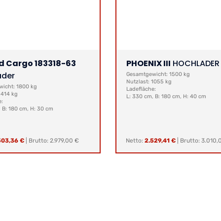
d Cargo 183318-63
PHOENIX III
HOCHLADER
ader
Gesamtgewicht: 1500 kg
Nutzlast: 1055 kg
icht: 1800 kg
Ladefläche:
1414 kg
L: 330 cm, B: 180 cm, H: 40 cm
e:
 B: 180 cm, H: 30 cm
503,36 €
|
Brutto: 2.979,00 €
Netto:
2.529,41 €
|
Brutto: 3.010,