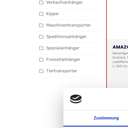
Verkaufsanhänger
Kipper
Maschinentransporter
Speditionsanhänger
AMAZO
Spezialanhänger
Gesamtgew
Nutzlast:
Freizeitanhänger
Ladefläch
L: 260 cm,
Tiertransporter
Netto:
2.
Zustimmung