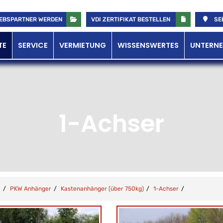
EBSPARTNER WERDEN
VDI ZERTIFIKAT BESTELLEN
SE
TE
SERVICE
VERMIETUNG
WISSENSWERTES
UNTERN
1-Achser
PKW Anhänger
Kastenanhänger (über 750kg)
1-Achser