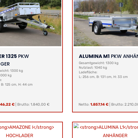
ER 1325
PKW
ALUMINA M1
PKW ANHÄ
GER
Gesamtgewicht: 1300 kg
Nutzlast: 1040 kg
icht: 1300 kg
Ladefläche:
 1000 kg
L: 256 cm, B: 131 cm, H: 33 cm
e:
 B: 125 cm, H: 44 cm
546,22 €
|
Brutto: 1.840,00 €
Netto:
1.857,14 €
|
Brutto: 2.210,0