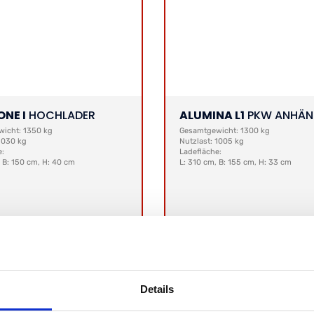
NE I
HOCHLADER
ALUMINA L1
PKW ANHÄN
icht: 1350 kg
Gesamtgewicht: 1300 kg
 1030 kg
Nutzlast: 1005 kg
e:
Ladefläche:
 B: 150 cm, H: 40 cm
L: 310 cm, B: 155 cm, H: 33 cm
016,81 €
|
Brutto: 2.400,00 €
Netto:
2.016,81 €
|
Brutto: 2.400,
Details