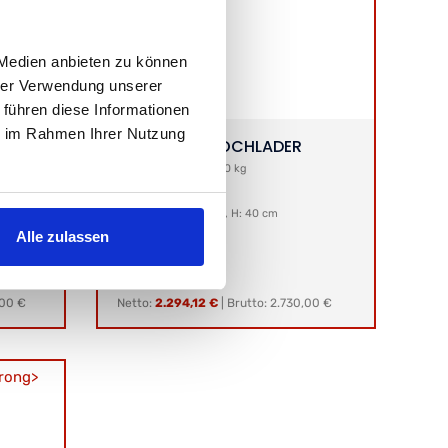
 Medien anbieten zu können
hrer Verwendung unserer
 führen diese Informationen
ie im Rahmen Ihrer Nutzung
PHOENIX II
HOCHLADER
Gesamtgewicht: 1500 kg
Nutzlast: 1090 kg
Ladefläche:
L: 310 cm, B: 160 cm, H: 40 cm
Alle zulassen
,00 €
Netto:
2.294,12 €
|
Brutto: 2.730,00 €