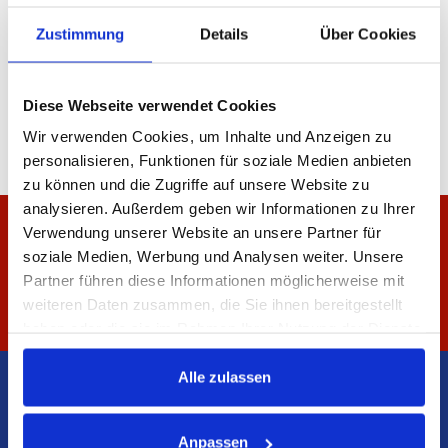
Zustimmung
Details
Über Cookies
Diese Webseite verwendet Cookies
Wir verwenden Cookies, um Inhalte und Anzeigen zu
personalisieren, Funktionen für soziale Medien anbieten
zu können und die Zugriffe auf unsere Website zu
analysieren. Außerdem geben wir Informationen zu Ihrer
Verwendung unserer Website an unsere Partner für
Wir suchen Mitarbeiter. Prüfen Sie, ob wir
soziale Medien, Werbung und Analysen weiter. Unsere
ein Angebot für Sie haben.
Partner führen diese Informationen möglicherweise mit
weiteren Daten zusammen, die Sie ihnen bereitgestellt
AKTUELLE STELLEN
haben oder die sie im Rahmen Ihrer Nutzung der Dienste
gesammelt haben.
Alle zulassen
Anpassen