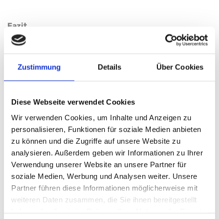
Fazit
Regelmäßige Wartung schützt Sie vor bösen
Überraschungen und sorgt dafür, dass Ihr PKW-
Anhänger immer einsatzbereit ist. Nutzen Sie die
Zustimmung
Details
Über Cookies
empfohlenen Intervalle und lassen Sie Ihren Anhänger
bei Unsicherheiten von einem Fachbetrieb prüfen.
Diese Webseite verwendet Cookies
FAQ – Wartungsintervalle
Wir verwenden Cookies, um Inhalte und Anzeigen zu
personalisieren, Funktionen für soziale Medien anbieten
für PKW-Anhänger
zu können und die Zugriffe auf unsere Website zu
analysieren. Außerdem geben wir Informationen zu Ihrer
Verwendung unserer Website an unsere Partner für
1. Warum ist die regelmäßige Wartung eines PKW-
soziale Medien, Werbung und Analysen weiter. Unsere
Anhängers so wichtig?
Partner führen diese Informationen möglicherweise mit
Regelmäßige Wartung erhöht die Sicherheit im
weiteren Daten zusammen, die Sie ihnen bereitgestellt
Straßenverkehr, verlängert die Lebensdauer des Anhängers
haben oder die sie im Rahmen Ihrer Nutzung der Dienste