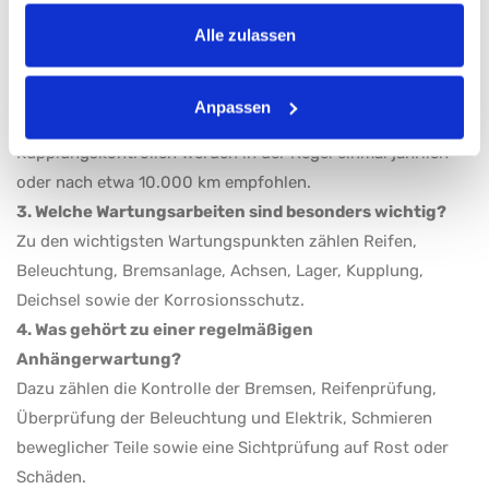
und hilft, teure Reparaturen sowie rechtliche Probleme zu
gesammelt haben.
vermeiden.
Alle zulassen
2. Wie oft sollte ein PKW-Anhänger gewartet werden?
Eine Sichtprüfung sollte vor jeder Fahrt erfolgen.
Anpassen
Umfangreichere Wartungen wie Bremsen-, Achs- oder
Kupplungskontrollen werden in der Regel einmal jährlich
oder nach etwa 10.000 km empfohlen.
3. Welche Wartungsarbeiten sind besonders wichtig?
Zu den wichtigsten Wartungspunkten zählen Reifen,
Beleuchtung, Bremsanlage, Achsen, Lager, Kupplung,
Deichsel sowie der Korrosionsschutz.
4. Was gehört zu einer regelmäßigen
Anhängerwartung?
Dazu zählen die Kontrolle der Bremsen, Reifenprüfung,
Überprüfung der Beleuchtung und Elektrik, Schmieren
beweglicher Teile sowie eine Sichtprüfung auf Rost oder
Schäden.