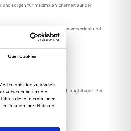
 und sorgen für maximale Sicherheit auf der
ger den gesetzlichen Vorschriften entspricht und
Über Cookies
 Medien anbieten zu können
h sicherer, funktionaler und langlebiger. Bei
hrer Verwendung unserer
e Zurrsystem.
 führen diese Informationen
ie im Rahmen Ihrer Nutzung