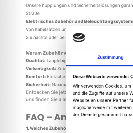
Unsere Kupplungen und Sicherheitslösungen garant
Straße.
Elektrisches Zubehör und Beleuchtungssystem
Von Kabelsätzen und Steckverbindern bis zu komple
Sie nachts oder bei schlechtem Wetter bestens sich
Warum Zubehör von uns?
Zustimmung
Qualität:
Langlebige Produkte von geprüften Herste
Vielseitigkeit:
Zubehör für alle Anhängertypen und
Komfort:
Einfache Montage und Nutzung, damit Si
Diese Webseite verwendet 
Sicherheit:
Maximale Sicherheit für Fahrer, Ladun
Wir verwenden Cookies, um I
Entdecken Sie jetzt unser umfangreiches Sorti
und die Zugriffe auf unsere 
uns finden Sie alles, was Sie für einen zuverlä
Website an unsere Partner fü
möglicherweise mit weiteren
FAQ – Anhängerzubeh
der Dienste gesammelt habe
1. Welches Zubehör schützt die Ladung auf ein