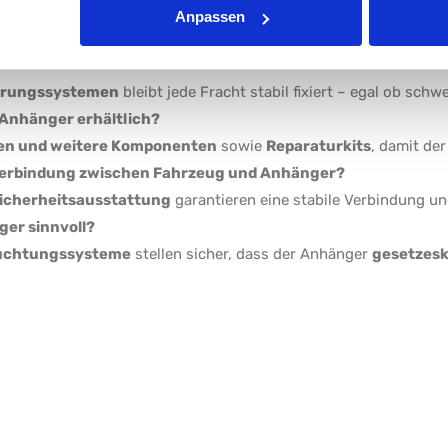
zen die Ladung zuverlässig vor
Regen, Wind, Staub und UV-St
Anpassen
chert werden?
erungssystemen
bleibt jede Fracht stabil fixiert – egal ob sch
r Anhänger erhältlich?
sen und weitere Komponenten
sowie
Reparaturkits
, damit der
e Verbindung zwischen Fahrzeug und Anhänger?
icherheitsausstattung
garantieren eine stabile Verbindung un
ger sinnvoll?
euchtungssysteme
stellen sicher, dass der Anhänger
gesetzes