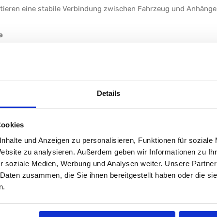
ieren eine stabile Verbindung zwischen Fahrzeug und Anhänger
e
tten Beleuchtungssystemen – wir bieten alles, damit Ihr Anhän
tbar sind.
Details
llern.
 Einsatzbereiche.
e Zeit und Aufwand sparen.
Cookies
g und andere Verkehrsteilnehmer.
nhalte und Anzeigen zu personalisieren, Funktionen für soziale
ment an Anhängerzubehör und machen Sie Ihren Anhänger noc
Website zu analysieren. Außerdem geben wir Informationen zu I
ssigen Transport benötigen – von A wie Abdeckplane bis Z wi
r soziale Medien, Werbung und Analysen weiter. Unsere Partner
 Daten zusammen, die Sie ihnen bereitgestellt haben oder die s
ör
n.
em Anhänger?