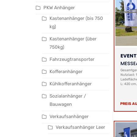
PKW Anhänger
Kastenanhänger (bis 750
kg)
Kastenanhänger (über
750kg)
EVEN
Fahrzeugtransporter
MESSE
Gesamtgew
Kofferanhänger
Nutzlast:
Ladefläch
Kühlkofferanhänger
L: 420 cm
Sozialanhänger /
Bauwagen
PREIS A
Verkaufsanhänger
Verkaufsanhänger Leer