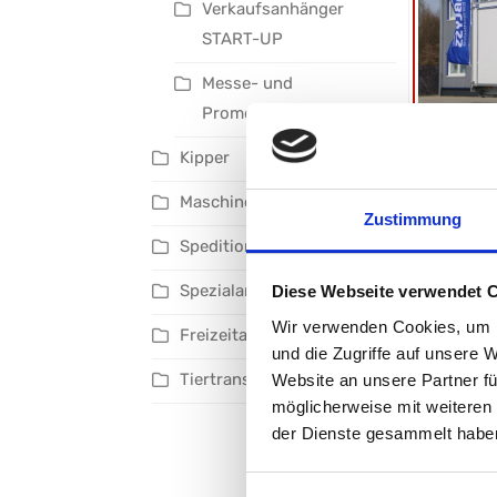
Verkaufsanhänger
START-UP
Messe- und
Promotionfahrzeuge
Kipper
MESS
Maschinentransporter
Gesamtgew
Zustimmung
Nutzlast: 
Ladefläch
Speditionsanhänger
L: 500 cm
Spezialanhänger
Diese Webseite verwendet 
Wir verwenden Cookies, um I
Freizeitanhänger
und die Zugriffe auf unsere 
Netto:
22
Tiertransporter
Website an unsere Partner fü
möglicherweise mit weiteren
der Dienste gesammelt habe