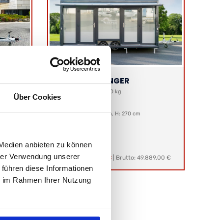
EVENTANHÄNGER
Gesamtgewicht: 2700 kg
Über Cookies
Nutzlast: 1860 kg
Ladefläche:
L: 660 cm, B: 230 cm, H: 270 cm
 Medien anbieten zu können
hrer Verwendung unserer
69,00 €
Netto:
41.923,53 €
|
Brutto: 49.889,00 €
 führen diese Informationen
ie im Rahmen Ihrer Nutzung