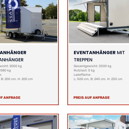
TANHÄNGER
EVENTANHÄNGER
MIT
ANHÄNGER
TREPPEN
icht: 2000 kg
Gesamtgewicht: 3500 kg
 1080 kg
Nutzlast: 0 kg
e:
Ladefläche:
, B: 200 cm, H: 200 cm
L: 500 cm, B: 240 cm, H: 230 cm
UF ANFRAGE
PREIS AUF ANFRAGE