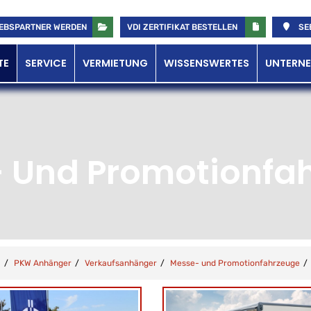
EBSPARTNER WERDEN
VDI ZERTIFIKAT BESTELLEN
SE
TE
SERVICE
VERMIETUNG
WISSENSWERTES
UNTERN
 Und Promotionfa
PKW Anhänger
Verkaufsanhänger
Messe- und Promotionfahrzeuge