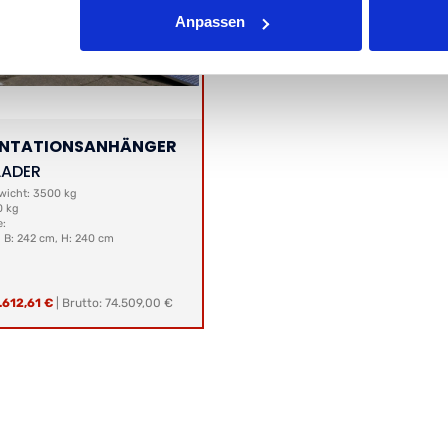
Anpassen
ENTATIONSANHÄNGER
ADER
icht: 3500 kg
0 kg
e:
, B: 242 cm, H: 240 cm
.612,61 €
|
Brutto: 74.509,00 €