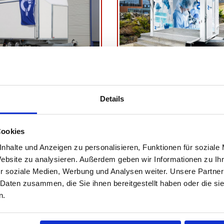
EANHÄNGER
EVENTANHÄNGER
icht: 2600 kg
Gesamtgewicht: 1800 kg
Details
0 kg
Nutzlast: 0 kg
e:
Ladefläche:
, B: 220 cm, H: 230 cm
L: 350 cm, B: 200 cm, H: 230 cm
Cookies
nhalte und Anzeigen zu personalisieren, Funktionen für soziale
Website zu analysieren. Außerdem geben wir Informationen zu I
.982,35 €
|
Brutto: 27.349,00 €
Netto:
31.402,52 €
|
Brutto: 37.3
r soziale Medien, Werbung und Analysen weiter. Unsere Partner
 Daten zusammen, die Sie ihnen bereitgestellt haben oder die s
n.