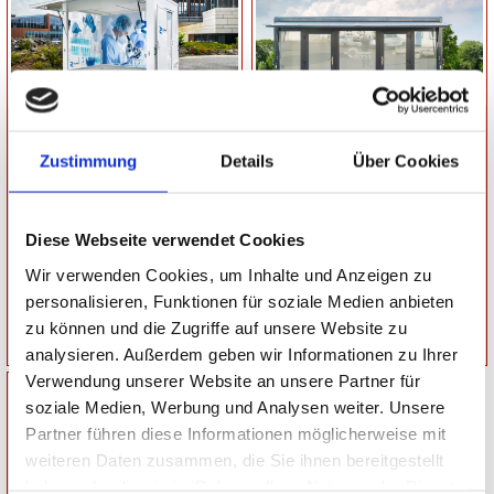
EVENTANHÄNGER
EVENTANHÄNGER
Gesamtgewicht: 1800 kg
Gesamtgewicht: 2700 kg
Zustimmung
Details
Über Cookies
Nutzlast: 0 kg
Nutzlast: 1860 kg
Ladefläche:
Ladefläche:
L: 350 cm, B: 200 cm, H: 230 cm
L: 660 cm, B: 230 cm, H: 270 cm
Diese Webseite verwendet Cookies
Wir verwenden Cookies, um Inhalte und Anzeigen zu
personalisieren, Funktionen für soziale Medien anbieten
Netto:
31.402,52 €
Netto:
41.923,53 €
zu können und die Zugriffe auf unsere Website zu
Brutto: 37.369,00 €
Brutto: 49.889,00 €
analysieren. Außerdem geben wir Informationen zu Ihrer
Verwendung unserer Website an unsere Partner für
soziale Medien, Werbung und Analysen weiter. Unsere
Partner führen diese Informationen möglicherweise mit
weiteren Daten zusammen, die Sie ihnen bereitgestellt
haben oder die sie im Rahmen Ihrer Nutzung der Dienste