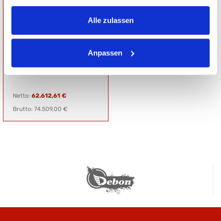
gesammelt haben.
PRÄSENTATIONSANHÄNG
Alle zulassen
ER
HOCHLADER
Gesamtgewicht: 3500 kg
Nutzlast: 0 kg
Ladefläche:
Anpassen
L: 650 cm, B: 242 cm, H: 240 cm
Netto:
62.612,61 €
Brutto: 74.509,00 €