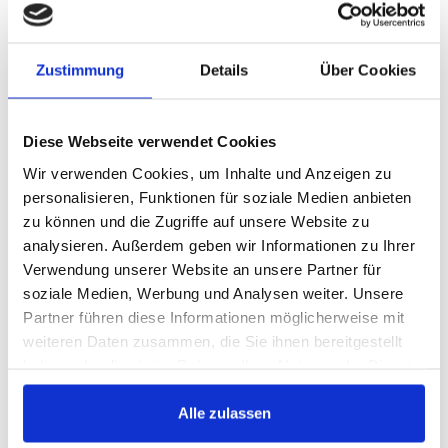
Anstellungsverhältnis zu übernehmen. Wir sind ein
gesundes, mittelständisches Unternehmen mit kurzen
Zustimmung
Details
Über Cookies
Entscheidungswegen in einem interessanten und
abwechslungsreichen Umfeld.
Sichere dir jetzt deinen Ausbildungsplatz für 2025 und
Diese Webseite verwendet Cookies
bewirb Dich jetzt unter: bewerbung@blyss.de
Wir verwenden Cookies, um Inhalte und Anzeigen zu
personalisieren, Funktionen für soziale Medien anbieten
Wir freuen uns auf DICH!
zu können und die Zugriffe auf unsere Website zu
analysieren. Außerdem geben wir Informationen zu Ihrer
JOB KONTAKTFORMULAR
Verwendung unserer Website an unsere Partner für
soziale Medien, Werbung und Analysen weiter. Unsere
Partner führen diese Informationen möglicherweise mit
Stelle
*
weiteren Daten zusammen, die Sie ihnen bereitgestellt
haben oder die sie im Rahmen Ihrer Nutzung der Dienste
gesammelt haben.
Ihr Vorname
*
Alle zulassen