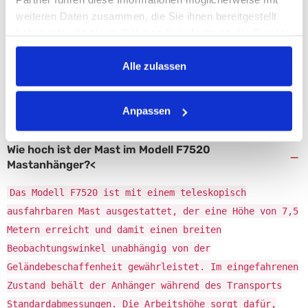
verfügt der Spezialanhänger über Mastsysteme, Werbeflächen, elektrische
weiteren Daten zusammen, die Sie ihnen bereitgestellt
Installationen oder andere funktionsspezifische Komponenten. Dadurch ist
haben oder die sie im Rahmen Ihrer Nutzung der Dienste
sein Kauf eine branchenspezifische Entscheidung und keine reine
gesammelt haben.
Transportentscheidung. Wenn Sie eine passende Lösung suchen, finden Sie
Alle zulassen
im Angebot verschiedene Spezialanhänger für Pkw.
FAQ
Anpassen
Wie hoch ist der Mast im Modell F7520
−
Mastanhänger?<
Das Modell F7520 ist mit einem teleskopisch
ausfahrbaren Mast ausgestattet, der eine Höhe von 7,5
Metern erreicht und damit einen breiten
Beobachtungswinkel unabhängig von der
Geländebeschaffenheit gewährleistet. Im eingefahrenen
Zustand behält der Anhänger während des Transports
Standardabmessungen. Die Arbeitshöhe sorgt dafür,