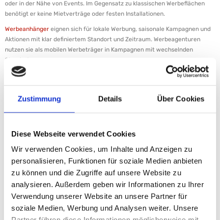
oder in der Nähe von Events. Im Gegensatz zu klassischen Werbeflächen
benötigt er keine Mietverträge oder festen Installationen.
Werbeanhänger
eignen sich für lokale Werbung, saisonale Kampagnen und
Aktionen mit klar definiertem Standort und Zeitraum. Werbeagenturen
nutzen sie als mobilen Werbeträger in Kampagnen mit wechselnden
Standorten.
Zielgruppen sind Marketing- und Eventagenturen, Unternehmen mit lokalen
Kampagnen sowie Firmen, die neue Standorte oder saisonale Angebote
bewerben.
Zustimmung
Details
Über Cookies
Worin unterscheidet sich ein
Spezialanhänger von einem
Diese Webseite verwendet Cookies
Standardanhänger?
Wir verwenden Cookies, um Inhalte und Anzeigen zu
Ein Standardanhänger – Kasten-, Plattform- oder Kofferanhänger – dient
personalisieren, Funktionen für soziale Medien anbieten
dem Transport von Gütern von Punkt A nach Punkt B und wird am Ziel
zu können und die Zugriffe auf unsere Website zu
entladen. Ein Pkw-Spezialanhänger erfüllt keine klassische
analysieren. Außerdem geben wir Informationen zu Ihrer
Transportfunktion: Er wird zum Einsatzort gebracht und erfüllt dort seine
Verwendung unserer Website an unsere Partner für
Aufgabe – Überwachung oder Werbung.
soziale Medien, Werbung und Analysen weiter. Unsere
Der Unterschied liegt auch in der Ausstattung: Statt einer Ladefläche
Partner führen diese Informationen möglicherweise mit