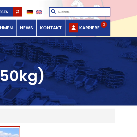
ESEN
3
EHMEN
NEWS
KONTAKT
KARRIERE
750kg)