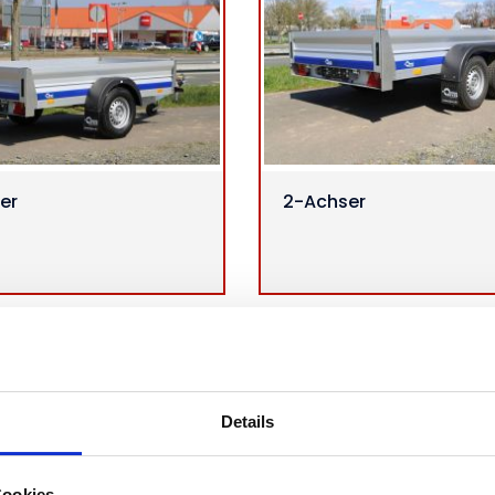
er
2-Achser
Details
Cookies