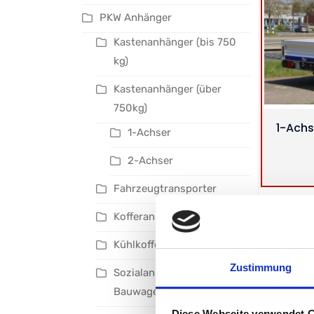
PKW Anhänger
Kastenanhänger (bis 750
kg)
Kastenanhänger (über
750kg)
1-Achs
1-Achser
2-Achser
Fahrzeugtransporter
Kofferanhänger
Kühlkofferanhänger
Zustimmung
Sozialanhänger /
Bauwagen
Diese Webseite verwendet 