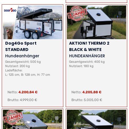
Dog4Go Sport
AKTION! THERMO 2
STANDARD
BLACK & WHITE
Hundeanhänger
HUNDEANHÄNGER
Gesamtgewicht: 500 kg
Gesamtgewicht: 400 kg
Nutzlast: 200 kg
Nutzlast: 180 kg
Ladefläche:
L: 125 cm, B: 128 cm, H: 77 cm
Netto:
4.200,84 €
Netto:
4.205,88 €
Brutto: 4.999,00 €
Brutto: 5.005,00 €