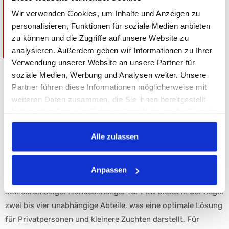
Wir verwenden Cookies, um Inhalte und Anzeigen zu
personalisieren, Funktionen für soziale Medien anbieten
Netto:
13.444,54 €
zu können und die Zugriffe auf unsere Website zu
Brutto: 15.999,00 €
analysieren. Außerdem geben wir Informationen zu Ihrer
Verwendung unserer Website an unsere Partner für
soziale Medien, Werbung und Analysen weiter. Unsere
FAQ
Partner führen diese Informationen möglicherweise mit
weiteren Daten zusammen, die Sie ihnen bereitgestellt
haben oder die sie im Rahmen Ihrer Nutzung der Dienste
Wie viele Hunde können in einem Hundeanhänger
−
gesammelt haben.
transportiert werden?
Alle zulassen
Die Anzahl der Tiere, die sicher transportiert werden können,
hängt direkt von der gewählten Aufbaukonfiguration sowie
Anpassen
von der Zahl der abgetrennten Boxen ab. Ein
standardmäßiger Hundeanhänger für Pkw bietet in der Regel
zwei bis vier unabhängige Abteile, was eine optimale Lösung
für Privatpersonen und kleinere Zuchten darstellt. Für