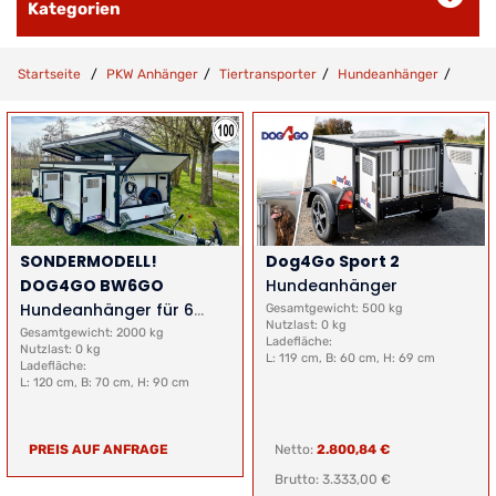
Kategorien
Startseite
PKW Anhänger
Tiertransporter
Hundeanhänger
SONDERMODELL!
Dog4Go Sport 2
DOG4GO BW6GO
Hundeanhänger
Hundeanhänger für 6
Gesamtgewicht: 500 kg
Nutzlast: 0 kg
Hunde
Gesamtgewicht: 2000 kg
Ladefläche:
Nutzlast: 0 kg
L: 119 cm, B: 60 cm, H: 69 cm
Ladefläche:
L: 120 cm, B: 70 cm, H: 90 cm
PREIS AUF ANFRAGE
Netto:
2.800,84 €
Brutto: 3.333,00 €