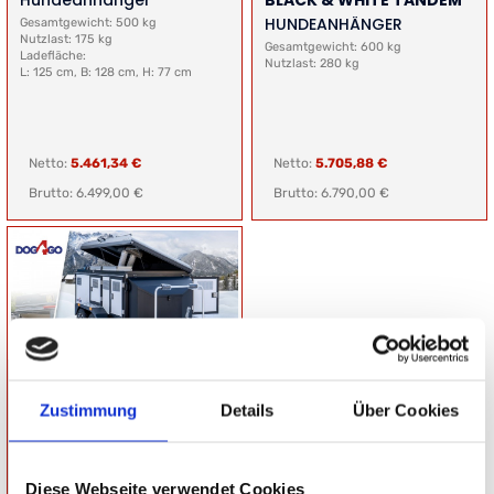
Hundeanhänger
BLACK & WHITE TANDEM
HUNDEANHÄNGER
Gesamtgewicht: 500 kg
Nutzlast: 175 kg
Gesamtgewicht: 600 kg
Ladefläche:
Nutzlast: 280 kg
L: 125 cm, B: 128 cm, H: 77 cm
Netto:
5.461,34 €
Netto:
5.705,88 €
Brutto: 6.499,00 €
Brutto: 6.790,00 €
Dog4Go Sport PREMIUM
Hundeanhänger
Zustimmung
Details
Über Cookies
Gesamtgewicht: 750 kg
Nutzlast: 140 kg
Ladefläche:
L: 125 cm, B: 128 cm, H: 77 cm
Diese Webseite verwendet Cookies